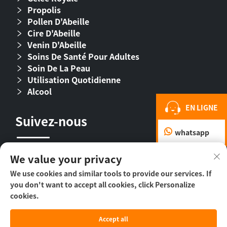
Propolis
Pollen D'Abeille
Cire D'Abeille
Venin D'Abeille
Soins De Santé Pour Adultes
Soin De La Peau
Utilisation Quotidienne
Alcool
EN LIGNE
Suivez-nous
whatsapp
We value your privacy
We use cookies and similar tools to provide our services. If
you don't want to accept all cookies, click Personalize
cookies.
Droit d’auteur © 2026 Beijing Beehall Biological
Accept all
Pharmaceutical Co., Ltd. -
Politique de