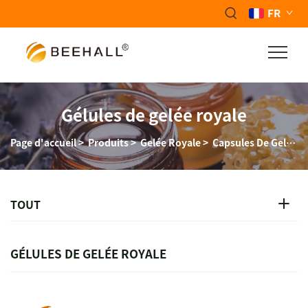
FR
Gélules de gelée royale
Page d'accueil
>
Produits
>
Gelée Royale
>
Capsules De Gelée Royale
TOUT
GÉLULES DE GELÉE ROYALE