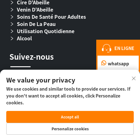
Cire D'Abeille
Venin D'Abeille
Soins De Santé Pour Adultes
Soin De La Peau
Utilisation Quotidienne
Alcool
EN LIGNE
Suivez-nous
whatsapp
We value your privacy
We use cookies and similar tools to provide our services. If
you don't want to accept all cookies, click Personalize
cookies.
Droit d’auteur © 2026 Beijing Beehall Biological
Accept all
Pharmaceutical Co., Ltd. -
Politique de
confidentialité
Personalize cookies