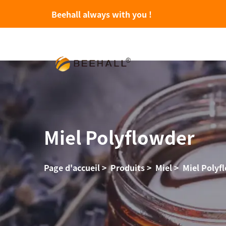
Beehall always with you !
Miel Polyflowder
Page d'accueil
>
Produits
>
Miel
>
Miel Polyf