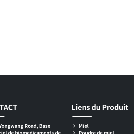
TACT
Liens du Produit
Yongwang Road, Base
Miel
riel de biomedicaments de
Poudre de miel