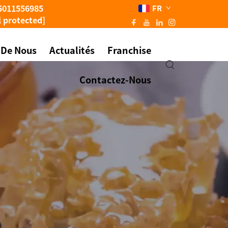
5011556985
FR
l protected]
 De Nous
Actualités
Franchise
Contactez-Nous