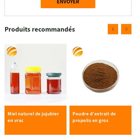
ENVOYER
Produits recommandés
Miel naturel de jujubier
Poudre d'extrait de
en vrac
propolis en gros