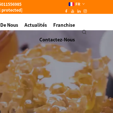
5011556985
FR
l protected]
 De Nous
Actualités
Franchise
Contactez-Nous