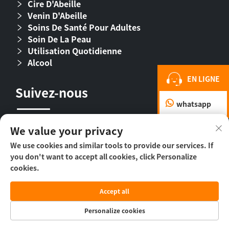
Cire D'Abeille
Venin D'Abeille
Soins De Santé Pour Adultes
Soin De La Peau
Utilisation Quotidienne
Alcool
EN LIGNE
Suivez-nous
whatsapp
We value your privacy
We use cookies and similar tools to provide our services. If
you don't want to accept all cookies, click Personalize
cookies.
Droit d’auteur © 2026 Beijing Beehall Biological
Accept all
Pharmaceutical Co., Ltd. -
Politique de
confidentialité
Personalize cookies