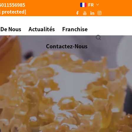
5011556985
FR
l protected]
 De Nous
Actualités
Franchise
Contactez-Nous