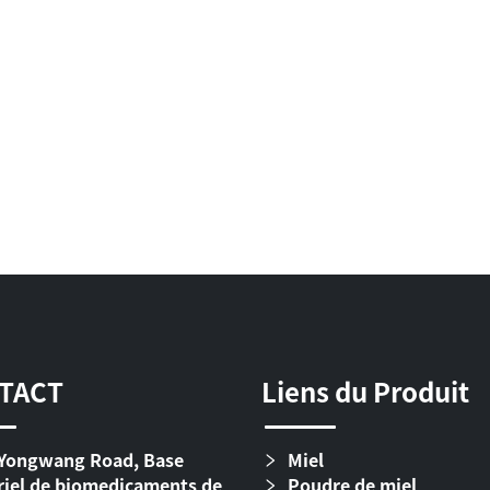
TACT
Liens du Produit
Yongwang Road, Base
Miel
riel de biomedicaments de
Poudre de miel