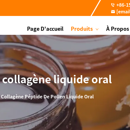
+86-1
[emai
Page D'accueil
Produits
À Propos
 collagène liquide oral
>
Collagène Péptide De Pollen Liquide Oral