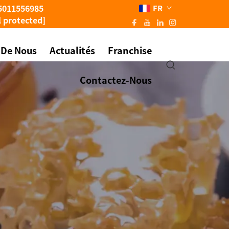
5011556985
FR
l protected]
 De Nous
Actualités
Franchise
Contactez-Nous