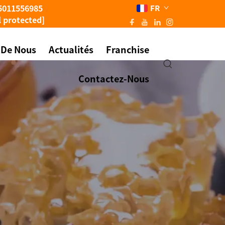
5011556985
FR
l protected]
 De Nous
Actualités
Franchise
Contactez-Nous