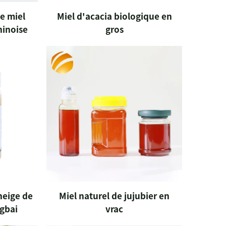
e miel
Miel d'acacia biologique en
hinoise
gros
neige de
Miel naturel de jujubier en
gbai
vrac