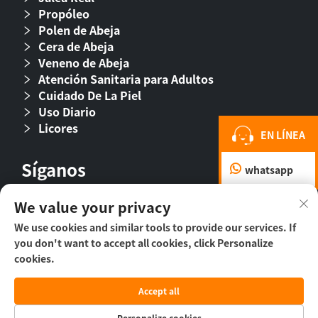
Propóleo
Polen de Abeja
Cera de Abeja
Veneno de Abeja
Atención Sanitaria para Adultos
Cuidado De La Piel
Uso Diario
Licores
EN LÍNEA
Síganos
whatsapp
We value your privacy
We use cookies and similar tools to provide our services. If
you don't want to accept all cookies, click Personalize
cookies.
Accept all
Derechos de autor © 2026 Beijing Beehall Biological
Pharmaceutical Co., Ltd. -
Política de privacidad
Personalize cookies