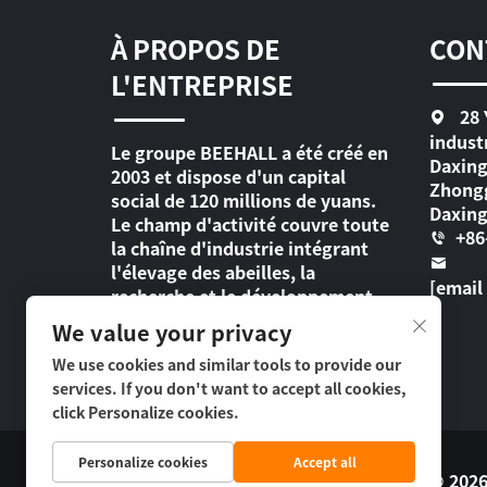
À PROPOS DE
CON
L'ENTREPRISE
28 
indust
Le groupe BEEHALL a été créé en
Daxing
2003 et dispose d'un capital
Zhongg
social de 120 millions de yuans.
Daxing
Le champ d'activité couvre toute
+86
la chaîne d'industrie intégrant
l'élevage des abeilles, la
[email
recherche et le développement
des produits, la production, les
We value your privacy
ventes, l'exportation ainsi que
We use cookies and similar tools to provide our
des services OEM & ODM.
services. If you don't want to accept all cookies,
click Personalize cookies.
Personalize cookies
Accept all
Droit d’auteur © 2026 