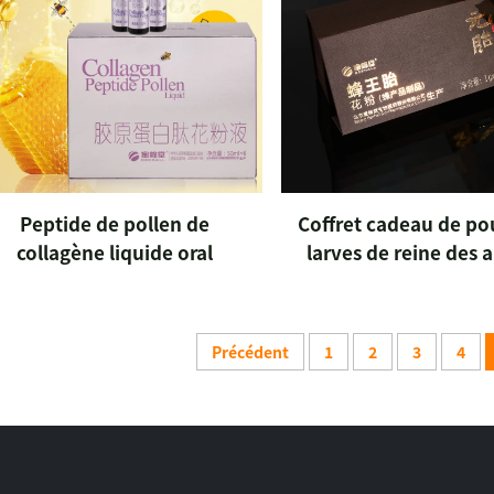
Peptide de pollen de
Coffret cadeau de po
collagène liquide oral
larves de reine des a
Précédent
1
2
3
4