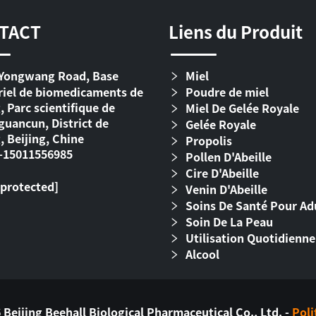
TACT
Liens du Produit
Yongwang Road, Base
Miel
riel de biomedicaments de
Poudre de miel
, Parc scientifique de
Miel De Gelée Royale
uancun, District de
Gelée Royale
, Beijing, Chine
Propolis
-15011556985
Pollen D'Abeille
Cire D'Abeille
 protected]
Venin D'Abeille
Soins De Santé Pour Ad
Soin De La Peau
Utilisation Quotidienne
Alcool
Beijing Beehall Biological Pharmaceutical Co., Ltd. -
Poli