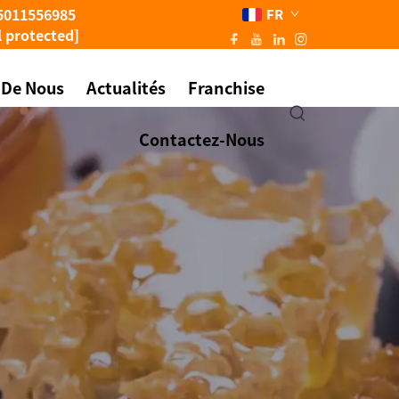
5011556985
FR
l protected]
 De Nous
Actualités
Franchise
Contactez-Nous