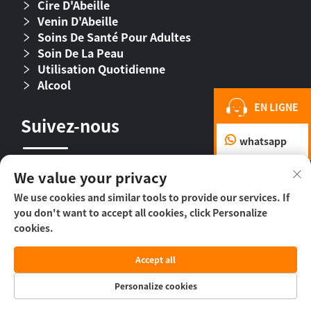
Cire D'Abeille
Venin D'Abeille
Soins De Santé Pour Adultes
Soin De La Peau
Utilisation Quotidienne
Alcool
EN LIGNE
Suivez-nous
whatsapp
We value your privacy
We use cookies and similar tools to provide our services. If
you don't want to accept all cookies, click Personalize
cookies.
Droit d’auteur © 2026 Beijing Beehall Biological
Accept all
Pharmaceutical Co., Ltd. -
Politique de
confidentialité
Personalize cookies