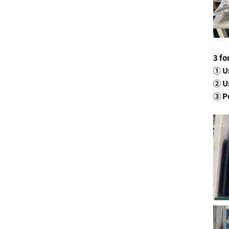
3 fo
① U
② Us
③ P