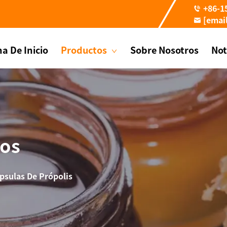
+86-1
[emai
a De Inicio
Productos
Sobre Nosotros
Not
eos
psulas De Própolis