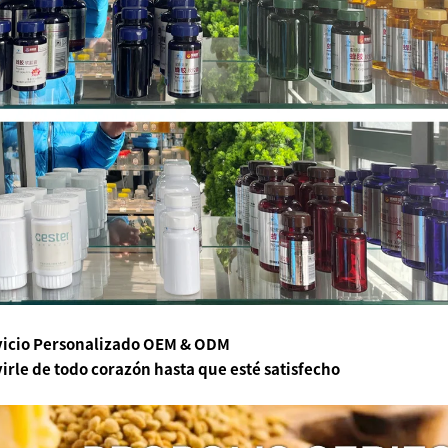
vicio Personalizado OEM & ODM
irle de todo corazón
hasta que esté satisfecho