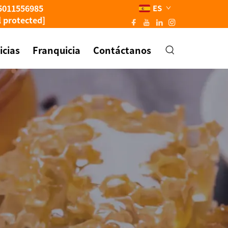
5011556985
ES
l protected]
icias
Franquicia
Contáctanos