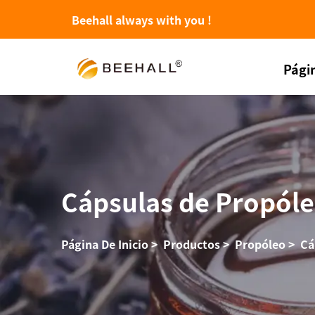
Beehall always with you !
Págin
Cápsulas de Propól
Página De Inicio
>
Productos
>
Propóleo
>
Cá