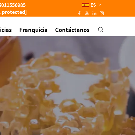
5011556985
ES
l protected]
icias
Franquicia
Contáctanos