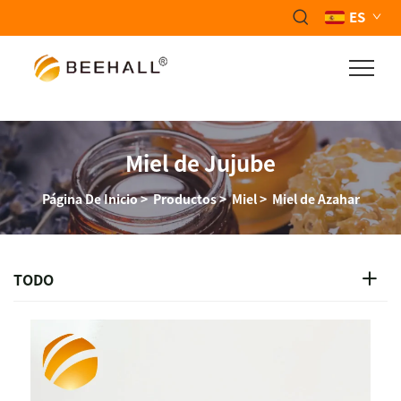
ES
Miel de Jujube
Página De Inicio
>
Productos
>
Miel
>
Miel de Azahar
TODO