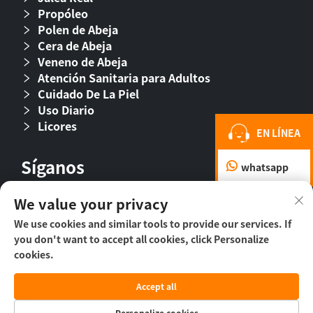
Propóleo
Polen de Abeja
Cera de Abeja
Veneno de Abeja
Atención Sanitaria para Adultos
Cuidado De La Piel
Uso Diario
Licores
EN LÍNEA
Síganos
whatsapp
We value your privacy
We use cookies and similar tools to provide our services. If
you don't want to accept all cookies, click Personalize
cookies.
Accept all
Derechos de autor © 2026 Beijing Beehall Biological
Pharmaceutical Co., Ltd. -
Política de privacidad
Personalize cookies