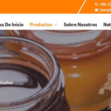
+86-1
[emai
a De Inicio
Productos
Sobre Nosotros
Not
 Azahar