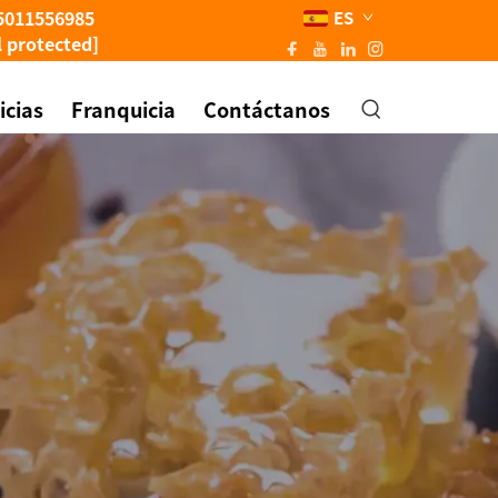
5011556985
ES
l protected]
icias
Franquicia
Contáctanos