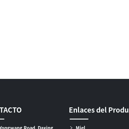
TACTO
Enlaces del Prod
Yongwang Road, Daxing
Miel