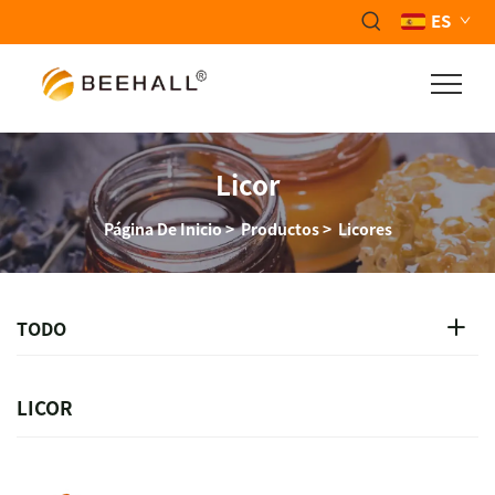
ES
Licor
Página De Inicio
>
Productos
>
Licores
TODO
LICOR