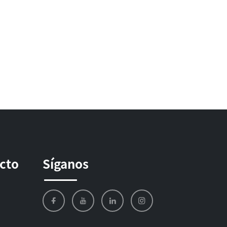
ucto
Síganos