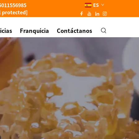
5011556985
ES
l protected]
icias
Franquicia
Contáctanos