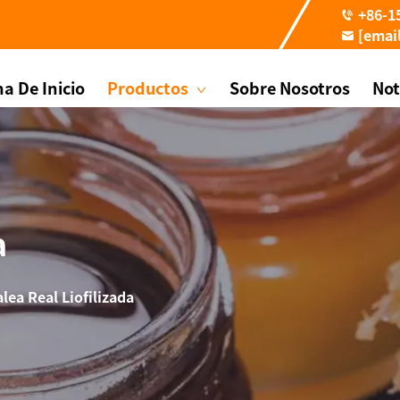
+86-1
[emai
a De Inicio
Productos
Sobre Nosotros
Not
a
alea Real Liofilizada