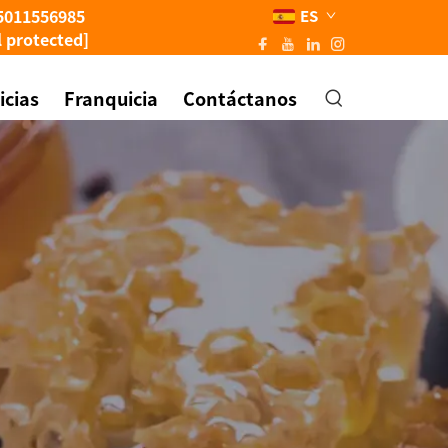
5011556985
ES
l protected]
icias
Franquicia
Contáctanos