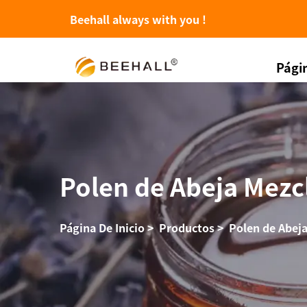
Beehall always with you !
Págin
Polen de Abeja Mezc
Página De Inicio
>
Productos
>
Polen de Abej