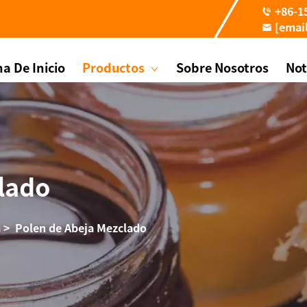
+86-1
[emai
a De Inicio
Productos
Sobre Nosotros
Not
lado
a
>
Polen de Abeja Mezclado