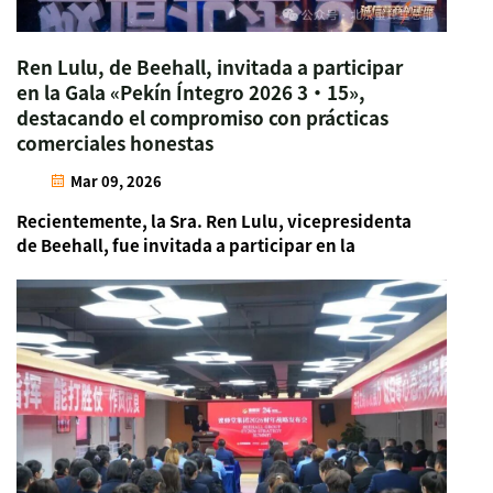
Ren Lulu, de Beehall, invitada a participar
en la Gala «Pekín Íntegro 2026 3·15»,
destacando el compromiso con prácticas
comerciales honestas
Mar 09, 2026
Recientemente, la Sra. Ren Lulu, vicepresidenta
de Beehall, fue invitada a participar en la
grabación de la Gala «Beijing Íntegro 315» de
2026, organizada por la Estación de Radio y
Televisión de Beijing. Desde una perspectiva
corporativa, su discurso interpretó el verdadero
m...