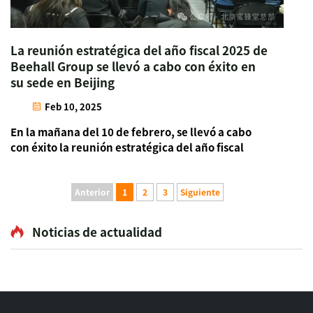
La reunión estratégica del año fiscal 2025 de
Beehall Group se llevó a cabo con éxito en
su sede en Beijing
Feb 10, 2025
En la mañana del 10 de febrero, se llevó a cabo
con éxito la reunión estratégica del año fiscal
2025 del Grupo Beehall de Beijing en su sede en
Beijing. Ren Diwei, Presidente del Grupo Beehall,
Ren Lulu, Vicepresidente, Guo Chengjin, Zhang
Anterior
1
2
3
Siguiente
Yanrong, Xu Ch...
Noticias de actualidad