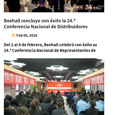
Beehall concluye con éxito la 24.ª
Conferencia Nacional de Distribuidores
Feb 06, 2026
Del 2 al 4 de febrero, Beehall celebró con éxito su
24.ª Conferencia Nacional de Representantes de
Distribuidores bajo el lema «Establecimiento del
sistema, marco de etiquetas, futuro impulsado
por Bee». La conferencia tuvo como objetivo
definir la dirección estratégica para 2026,
fortalecer las bases operativas y construir un
consenso entre todos los empleados y socios.
Equipos de la oficina central, distribuidores
destacados y socios clave se reunieron para
debatir estrategias de desarrollo y co-crear el
plan anual de crecimiento.