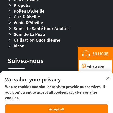
Propolis
Pollen D'Abeille
Cire D'Abeille
Venin D'Abeille
Soins De Santé Pour Adultes
Soin De La Peau
Utilisation Quotidienne
Alcool
EN LIGNE
Suivez-nous
whatsapp
We value your privacy
We use cookies and similar tools to provide our services. If
you don't want to accept all cookies, click Personalize
cookies.
Droit d’auteur © 2026 Beijing Beehall Biological
Accept all
Pharmaceutical Co., Ltd. -
Politique de