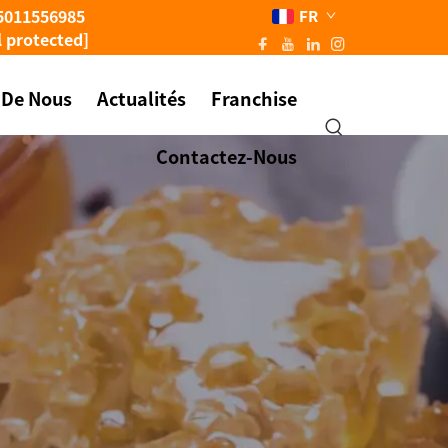
5011556985
FR
l protected]
 De Nous
Actualités
Franchise
Contactez-Nous