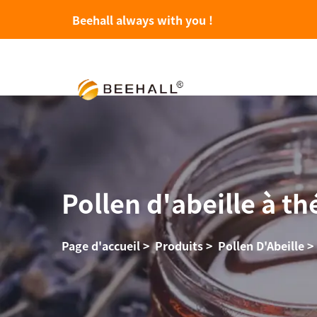
Beehall always with you !
Pollen d'abeille à th
Page d'accueil
>
Produits
>
Pollen D'Abeille