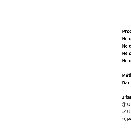
Pro
Ne c
Ne c
Ne c
Ne c
Mét
Dans
3 fa
① U
② Ut
③ P