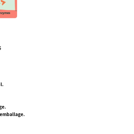
;
l.
ge.
'emballage.