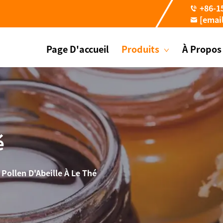
+86-1
[emai
Page D'accueil
Produits
À Propos
é
>
Pollen D'Abeille À Le Thé