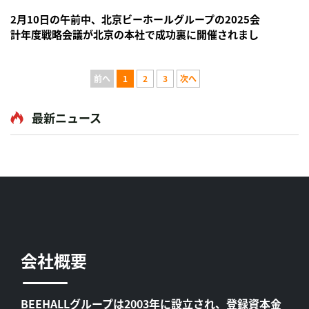
2月10日の午前中、北京ビーホールグループの2025会
計年度戦略会議が北京の本社で成功裏に開催されまし
た。ビーホールグループ会長の任地偉、副社長の任魯
魯、郭成進、張燕榮、徐...
前へ
1
2
3
次へ
最新ニュース
会社概要
BEEHALLグループは2003年に設立され、登録資本金