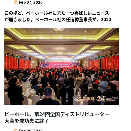
Feb 07, 2026
このほど、ベーホール社にまた一つ喜ばしいニュース
が届きました。ベーホール社の任迪偉董事長が、2023
年に続き、再び「大興区2025年度優秀中国人民政治協
商会議（CPPCC）委員」の称号を授与されました。今
後も…
ビーホール、第24回全国ディストリビューター
大会を成功裏に終了
Feb 06, 2026