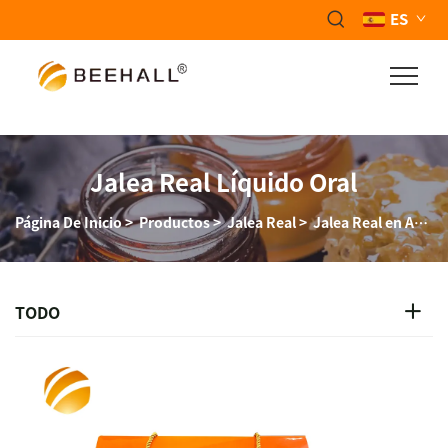
ES
Jalea Real Líquido Oral
Página De Inicio
>
Productos
>
Jalea Real
>
Jalea Real en Ampollas
TODO