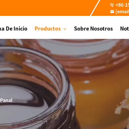
+86-1
[emai
a De Inicio
Productos
Sobre Nosotros
Not
 Panal