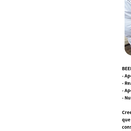
BEE
- Ap
- Re
- Ap
- Nu
Cree
que 
cons