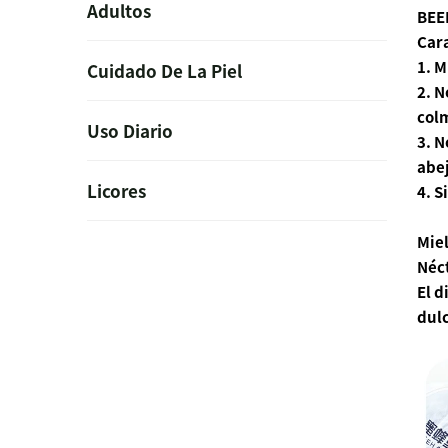
Adultos
BEEH
Cara
1. M
Cuidado De La Piel
2. 
colm
Uso Diario
3. N
abej
Licores
4. S
Miel
Néct
El d
dul