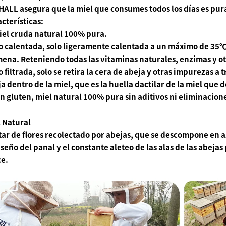
ALL asegura que la miel que consumes todos los días es pura
cterísticas:
iel cruda natural 100% pura.
No calentada, solo ligeramente calentada a un máximo de 35
ena. Reteniendo todas las vitaminas naturales, enzimas y ot
o filtrada, solo se retira la cera de abeja y otras impurezas a
a dentro de la miel, que es la huella dactilar de la miel que 
in gluten, miel natural 100% pura sin aditivos ni eliminacione
 Natural
ar de flores recolectado por abejas, que se descompone en 
iseño del panal y el constante aleteo de las alas de las abej
ce.