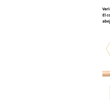
Var
El c
abej