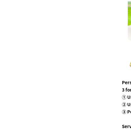
Per
3 fo
① U
② Us
③ P
Ser