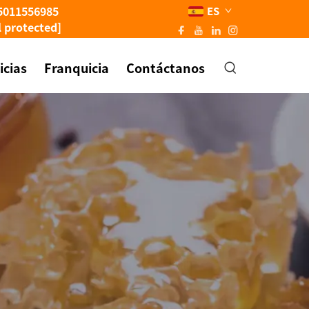
5011556985
ES
l protected]
icias
Franquicia
Contáctanos