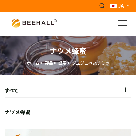
JA
ナツメ蜂蜜
ホーム
>
製品
>
蜂蜜
>
ジュジュベハチミツ
すべて
ナツメ蜂蜜