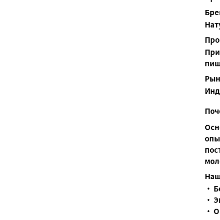
Бре
Нат
Про
При
пищ
Рын
Инд
Поч
Осн
опы
пос
мол
Наш
• Б
• Э
• О