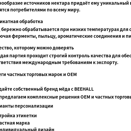
нообразие источников нектара придаёт ему уникальный 
ятся потребителями по всему миру.
икатная обработка
 бережно обрабатывается при низких температурах для с
ючая ферменты, пыльцу, ароматические соединения и п
ество, которому можно доверять
дая партия проходит строгий контроль качества для обе
тветствия международным требованиям к экспорту.
уги частных торговых марок и OEM
дайте собственный бренд мёда с BEEHALL
предлагаем комплексные решения OEM и частных торговы
ианты персонализации
тройка этикетки
астная марка
ндивидуальный дизайн