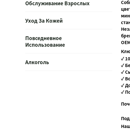
Соб
Обслуживание Взрослых
цве
мин
Уход За Кожей
ста
Нез
бре
Повседневное
OEM
Использование
Клю
✓ 1
Алкоголь
✓ Б
✓ С
✓ В
✓ Д
✓ П
Поч
Под
Наш