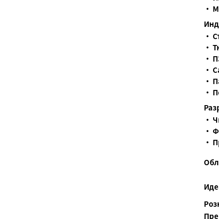
• М
Инд
• С
• Т
• П
• С
• П
• П
Раз
• Ч
• Ф
• П
Обл
Иде
Роз
Пре