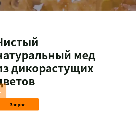
Чистый
натуральный мед
из дикорастущих
цветов
Запрос