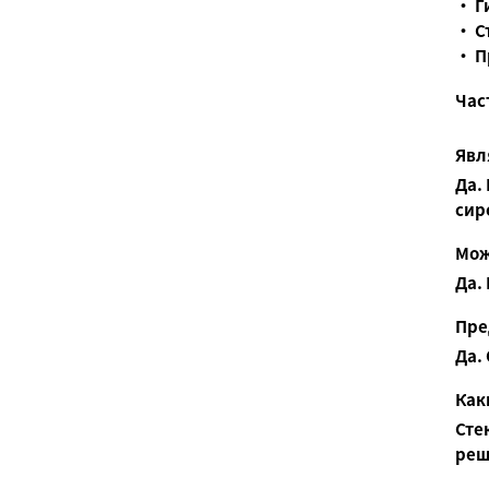
• Г
• С
• П
Час
Явл
Да.
сир
Мож
Да.
Пре
Да.
Как
Сте
реш