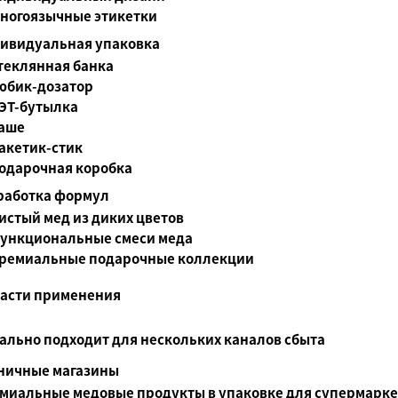
ногоязычные этикетки
ивидуальная упаковка
теклянная банка
юбик-дозатор
ЭТ-бутылка
аше
акетик-стик
одарочная коробка
работка формул
истый мед из диких цветов
ункциональные смеси меда
ремиальные подарочные коллекции
асти применения
ально подходит для нескольких каналов сбыта
ничные магазины
миальные медовые продукты в упаковке для супермарке