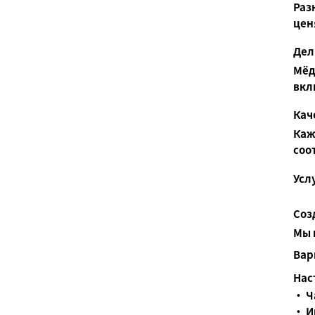
Раз
цен
Дел
Мёд
вкл
Кач
Каж
соо
Усл
Соз
Мы 
Вар
Нас
• Ч
• И