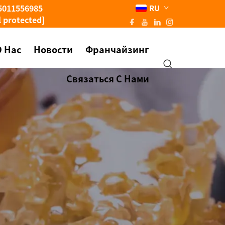
5011556985
RU
l protected]
О Нас
Новости
Франчайзинг
Связаться С Нами