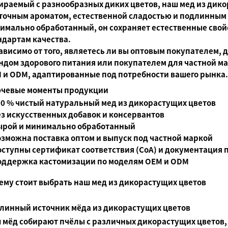
ираемый с разнообразных диких цветов, наш мед из ди
точным ароматом, естественной сладостью и подлинным 
имально обработанный, он сохраняет естественные свой
ндартам качества.
ависимо от того, являетесь ли вы оптовым покупателем,
ндом здорового питания или покупателем для частной м
 и ODM, адаптированные под потребности вашего рынка.
чевые моменты продукции
00 % чистый натуральный мед из дикорастущих цветов
ез искусственных добавок и консервантов
ырой и минимально обработанный
озможна поставка оптом и выпуск под частной маркой
оступны сертификат соответствия (СоА) и документация п
оддержка кастомизации по моделям OEM и ODM
ему стоит выбрать наш мед из дикорастущих цветов
линный источник мёда из дикорастущих цветов
 мёд собирают пчёлы с различных дикорастущих цветов,