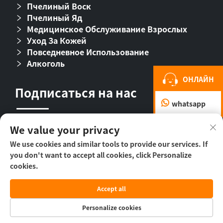
Пчелиный Воск
Пчелиный Яд
Медицинское Обслуживание Взрослых
Уход За Кожей
Повседневное Использование
Алкоголь
ОНЛАЙН
Подписаться на нас
whatsapp
We value your privacy
We use cookies and similar tools to provide our services. If
you don't want to accept all cookies, click Personalize
cookies.
© ООО «Пекин Бихолл Байолоджикл
Accept all
Фармасьютикал», 2026 г. -
Политика
конфиденциальности
Personalize cookies