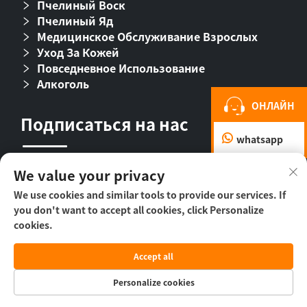
Пчелиный Воск
Пчелиный Яд
Медицинское Обслуживание Взрослых
Уход За Кожей
Повседневное Использование
Алкоголь
ОНЛАЙН
Подписаться на нас
whatsapp
We value your privacy
We use cookies and similar tools to provide our services. If
you don't want to accept all cookies, click Personalize
cookies.
© ООО «Пекин Бихолл Байолоджикл
Accept all
Фармасьютикал», 2026 г. -
Политика
конфиденциальности
Personalize cookies