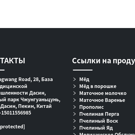
ТАКТЫ
Ссылки на прод
gwang Road, 28, База
Мёд
дицинской
Мёд в порошке
шленности Дасин,
Маточное молочко
ый парк Чжунгуаньцунь,
Маточное Варенье
 Дасин, Пекин, Китай
Прополис
-15011556985
Пчелиная Перга
Пчелиный Воск
 protected]
Пчелиный Яд
Медицинское Обслуж