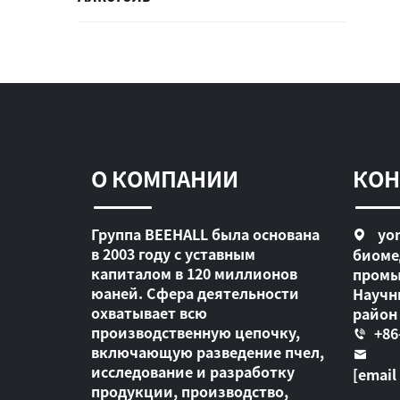
О КОМПАНИИ
КОН
Группа BEEHALL была основана
yon
в 2003 году с уставным
биоме
капиталом в 120 миллионов
промы
юаней. Сфера деятельности
Научн
охватывает всю
район
производственную цепочку,
+86
включающую разведение пчел,
исследование и разработку
[email
продукции, производство,