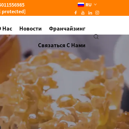
5011556985
RU
l protected]
О Нас
Новости
Франчайзинг
Связаться С Нами