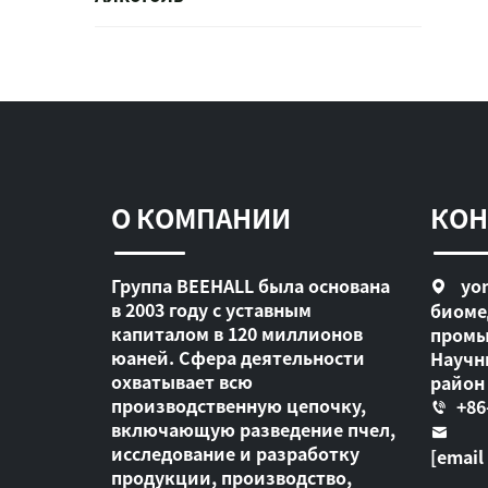
О КОМПАНИИ
КОН
Группа BEEHALL была основана
yon
в 2003 году с уставным
биоме
капиталом в 120 миллионов
промы
юаней. Сфера деятельности
Научн
охватывает всю
район
производственную цепочку,
+86
включающую разведение пчел,
исследование и разработку
[email
продукции, производство,