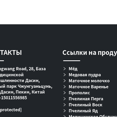
ТАКТЫ
Ссылки на прод
gwang Road, 28, База
Мёд
дицинской
Медовая пудра
шленности Дасин,
Маточное молочко
ый парк Чжунгуаньцунь,
Маточное Варенье
 Дасин, Пекин, Китай
Прополис
-15011556985
Пчелиная Перга
Пчелиный Воск
 protected]
Пчелиный Яд
Медицинское Обслуж