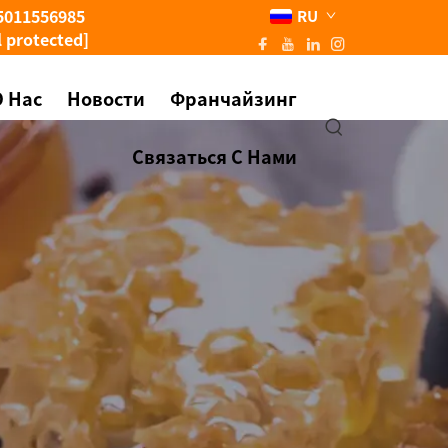
5011556985
RU
l protected]
О Нас
Новости
Франчайзинг
Связаться С Нами