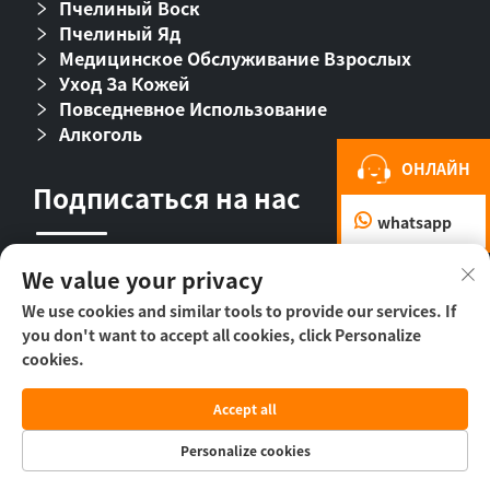
Пчелиный Воск
Пчелиный Яд
Медицинское Обслуживание Взрослых
Уход За Кожей
Повседневное Использование
Алкоголь
ОНЛАЙН
Подписаться на нас
whatsapp
We value your privacy
We use cookies and similar tools to provide our services. If
you don't want to accept all cookies, click Personalize
cookies.
© ООО «Пекин Бихолл Байолоджикл
Accept all
Фармасьютикал», 2026 г. -
Политика
конфиденциальности
Personalize cookies