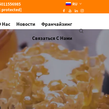
5011556985
RU
l protected]
О Нас
Новости
Франчайзинг
Связаться С Нами