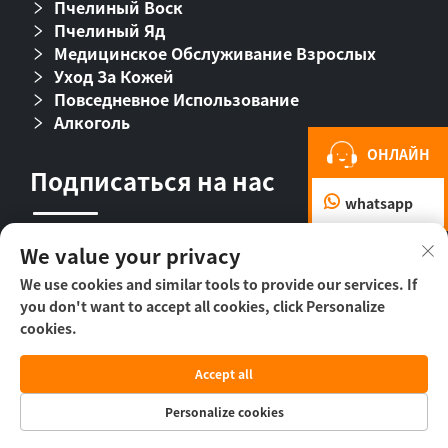
Пчелиный Воск
Пчелиный Яд
Медицинское Обслуживание Взрослых
Уход За Кожей
Повседневное Использование
Алкоголь
ОНЛАЙН
Подписаться на нас
whatsapp
We value your privacy
We use cookies and similar tools to provide our services. If
you don't want to accept all cookies, click Personalize
cookies.
© ООО «Пекин Бихолл Байолоджикл
Accept all
Фармасьютикал», 2026 г. -
Политика
конфиденциальности
Personalize cookies