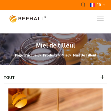
FR
Miel de tilleul
Page d'accueil
>
Produits
>
Miel
>
Miel De Tilleul
TOUT