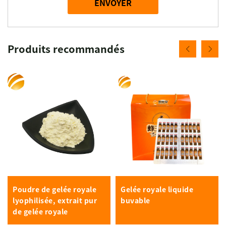
ENVOYER
Produits recommandés
Poudre de gelée royale
Gelée royale liquide
lyophilisée, extrait pur
buvable
de gelée royale