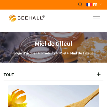
FR
Miel de tilleul
Page d'accueil
>
Produits
>
Miel
>
Miel De Tilleul
TOUT