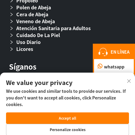
Propóleo
Polen de Abeja
Cera de Abeja
Veneno de Abeja
Atención Sanitaria para Adultos
Cuidado De La Piel
Uso Diario
Licores
EN LÍNEA
Síganos
whatsapp
We value your privacy
We use cookies and similar tools to provide our services. If
you don't want to accept all cookies, click Personalize
cookies.
Accept all
Derechos de autor © 2026 Beijing Beehall Biological
Pharmaceutical Co., Ltd. -
Política de privacidad
Personalize cookies