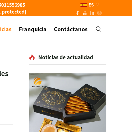
5011556985
ES
l protected]
icias
Franquicia
Contáctanos
Noticias de actualidad
les