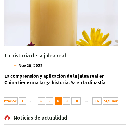
La historia de la jalea real
Nov 25, 2022
La comprensión y aplicación de la jalea real en
China tiene una larga historia. Ya en la dinastía
Jin, había registros sobre la jalea real, y se
mencionó muchas veces en el artículo que la jalea
...
...
Anterior
real puede hacer que las personas se sientan
1
6
7
8
9
10
16
Siguiente
enérgicas y prolongar la vida ...
Noticias de actualidad