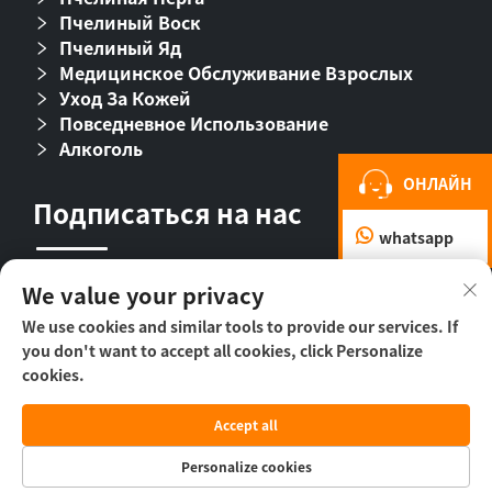
Пчелиный Воск
Пчелиный Яд
Медицинское Обслуживание Взрослых
Уход За Кожей
Повседневное Использование
Алкоголь
ОНЛАЙН
Подписаться на нас
whatsapp
We value your privacy
We use cookies and similar tools to provide our services. If
you don't want to accept all cookies, click Personalize
cookies.
© ООО «Пекин Бихолл Байолоджикл
Accept all
Фармасьютикал», 2026 г. -
Политика
конфиденциальности
Personalize cookies