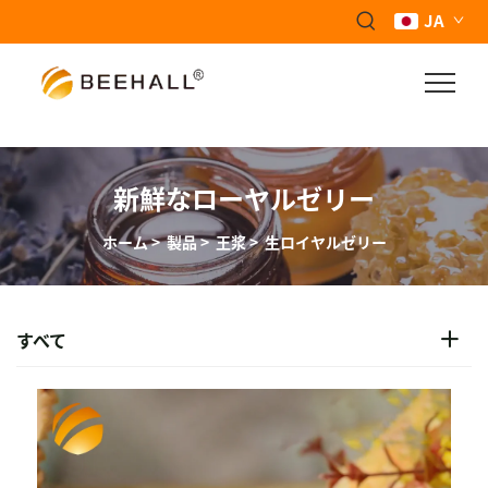
JA
新鮮なローヤルゼリー
ホーム
>
製品
>
王浆
>
生ロイヤルゼリー
すべて