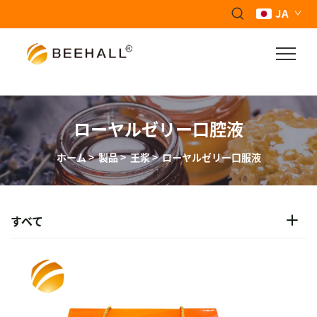
JA
ローヤルゼリー口腔液
ホーム
>
製品
>
王浆
>
ローヤルゼリー口服液
すべて