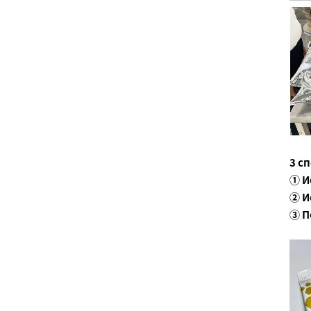
3 с
① И
② И
③ П