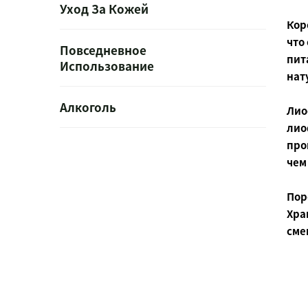
Уход За Кожей
Кор
что
Повседневное
пит
Использование
нат
Алкоголь
Лио
лио
про
чем
Пор
Хра
сме