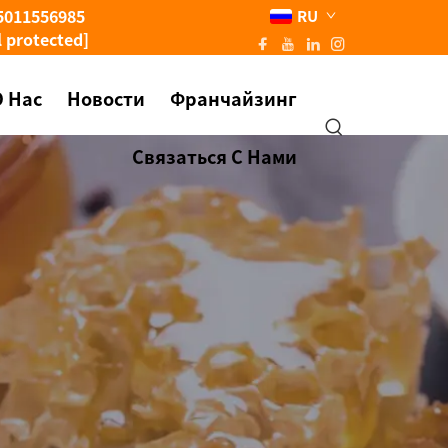
5011556985
RU
l protected]
О Нас
Новости
Франчайзинг
Связаться С Нами