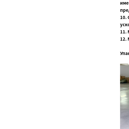
име
пре
10.
уск
11.
12.
Упа