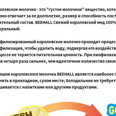
олевское молочко - это "густое молочное" вещество, кот
 оно отвечает за ее долголетие, размер и способность по
ательный состав. BEEHALL Свежий королевский мед 100%
уральный.
филизированный
королевское молочко проходит процес
филизация, чтобы удалить воду, подвергая его воздейст
цессе не теряется питательная ценность. При лиофилиза
 в четыре раза сильнее, чем идентичное количество свеж
ошок королевского молочка BEEHALL является наиболее 
нить в прохладном, сухом месте; Холодильник не требует
шивается с напитками или другими продуктами.