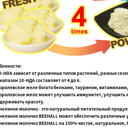
бенности:
0-HDA зависит от различных типов растений, разных сезо
иапазон 10-НДА составляет от 4 до 6.
оролевское желе богато белками, таурином, витаминам
оролевское желе может улучшить иммунитет, улучшить к
держивать красоту.
челиное молочко - это натуральный питательный продук
челиное молочко BEEHALL может обеспечить различные 
челиное молочко BEEHALL на 100% чистое, натуральное, б