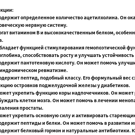
кции:
Содержит определенное количество ацетилхолина. Он ок
овеческую нервную систему.
Богат витамином B и высококачественным белком, особенн
а.
Обладает функцией стимулирования гемопоэтической фу
оглобина, способствовать росту и улучшать устойчивость
Содержит пантотеновую кислоту. Он может помочь улучши
индромическом ревматизме.
Содержит пептид, подобный классу. Его формульный вес сх
кцию островков поджелудочной железы у диабетиков.
Может укрепить функцию коры надпочечников. Он может 
буждать клетки мозга. Он может помочь в лечении меноп
паления простаты.
Может укрепить основную силу и активировать стареющие
Содержит пептиды и белки. Он может помочь в развитии и
Содержит белковый гормон и натуральные антибиотики. Ко