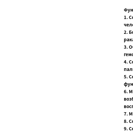
Фун
1. 
чел
2. 
рак
3. 
гем
4. 
пал
5. 
фун
6. 
воз
вос
7. 
8. 
9. 