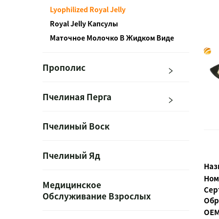
Lyophilized Royal Jelly
Royal Jelly Капсулы
Маточное Молочко В Жидком Виде
Прополис
Пчелиная Перга
Пчелиный Воск
Пчелиный Яд
Наз
Ном
Медицинское
Сер
Обслуживание Взрослых
Обр
OEM