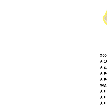
Осо
★ 1
★ Д
★ К
★ К
под
★ П
★ П
★ П