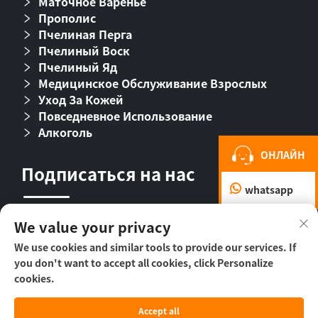
Маточное Варенье
Прополис
Пчелиная Перга
Пчелиный Воск
Пчелиный Яд
Медицинское Обслуживание Взрослых
Уход За Кожей
Повседневное Использование
Алкоголь
ОНЛАЙН
Подписаться на нас
whatsapp
We value your privacy
We use cookies and similar tools to provide our services. If
you don't want to accept all cookies, click Personalize
cookies.
© ООО «Пекин Бихолл Байолоджикл
Accept all
Фармасьютикал», 2026 г. -
Политика