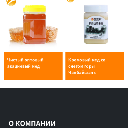
Чистый оптовый
Кремовый мед со
акациевый мед
снегом горы
Чанбайшань
О КОМПАНИИ