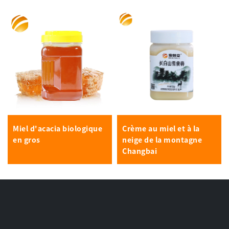
Miel d'acacia biologique
Crème au miel et à la
en gros
neige de la montagne
Changbai