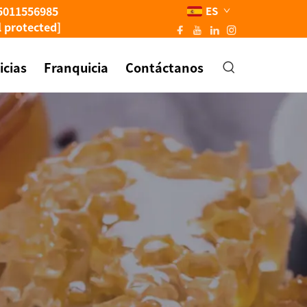
5011556985
ES
l protected]
icias
Franquicia
Contáctanos