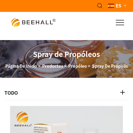
ES
Spray de Propóleos
Página De Inicio
>
Productos
>
Propóleo
>
Spray De Própolis
TODO