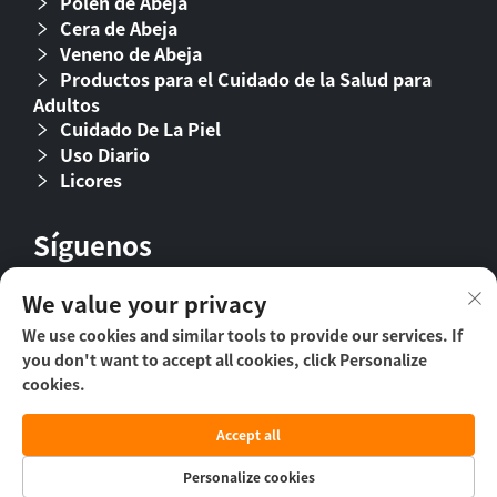
Polen de Abeja
Cera de Abeja
Veneno de Abeja
Productos para el Cuidado de la Salud para
Adultos
Cuidado De La Piel
Uso Diario
Licores
Síguenos
We value your privacy
We use cookies and similar tools to provide our services. If
you don't want to accept all cookies, click Personalize
cookies.
Accept all
Derechos de autor © 2024 Beijing Beehall Biological
Pharmaceutical Co., Ltd. -
Política de privacidad
Personalize cookies